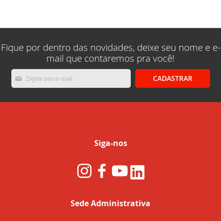
lendo
a
pagina
Fique por dentro das novidades, deixe seu nome e e-
mail que contaremos pra você!
Inscreva-
CADASTRAR
se
na
nossa
Newsletter:
Siga-nos
Sede Administrativa