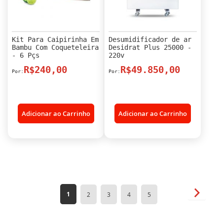
Kit Para Caipirinha Em
Desumidificador de ar
Bambu Com Coqueteleira
Desidrat Plus 25000 -
- 6 Pçs
220v
R$240,00
R$49.850,00
Adicionar ao Carrinho
Adicionar ao Carrinho
Página
Página
Próxim
Você
Página
Página
Página
Página
1
2
3
4
5
esta