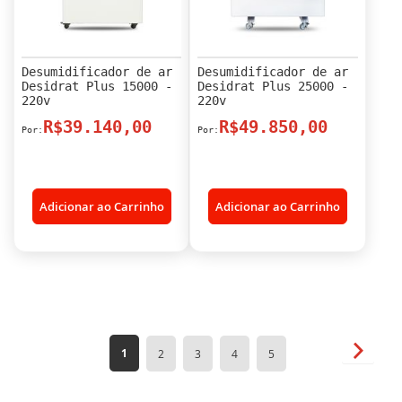
Desumidificador de ar
Desumidificador de ar
Desidrat Plus 15000 -
Desidrat Plus 25000 -
220v
220v
R$39.140,00
R$49.850,00
Adicionar ao Carrinho
Adicionar ao Carrinho
Página
Página
Próxim
Você
Página
Página
Página
Página
1
2
3
4
5
esta