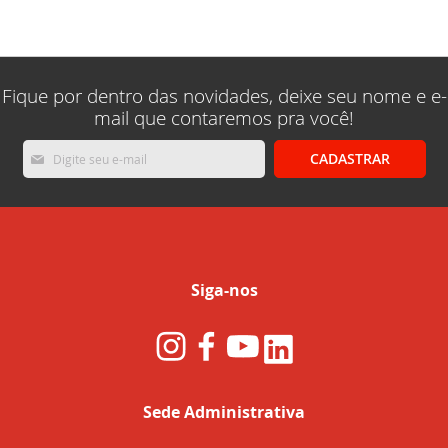
lendo
a
pagina
Fique por dentro das novidades, deixe seu nome e e-
mail que contaremos pra você!
Inscreva-
CADASTRAR
se
na
nossa
Newsletter:
Siga-nos
Sede Administrativa