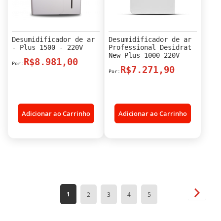
Desumidificador de ar
Desumidificador de ar
- Plus 1500 - 220V
Professional Desidrat
New Plus 1000-220V
R$8.981,00
R$7.271,90
Adicionar ao Carrinho
Adicionar ao Carrinho
Página
Página
Próxim
Você
Página
Página
Página
Página
1
2
3
4
5
esta