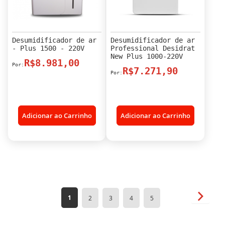
Desumidificador de ar
Desumidificador de ar
- Plus 1500 - 220V
Professional Desidrat
New Plus 1000-220V
R$8.981,00
R$7.271,90
Adicionar ao Carrinho
Adicionar ao Carrinho
Página
Página
Próxim
Você
Página
Página
Página
Página
1
2
3
4
5
esta