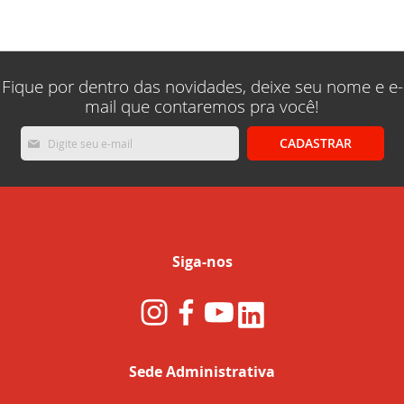
lendo
a
pagina
Fique por dentro das novidades, deixe seu nome e e-
mail que contaremos pra você!
Inscreva-
CADASTRAR
se
na
nossa
Newsletter:
Siga-nos
Sede Administrativa